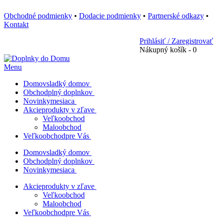
Obchodné podmienky
•
Dodacie podmienky
•
Partnerské odkazy
•
Kontakt
Prihlásiť / Zaregistrovať
Nákupný košík - 0
Menu
Domov
sladký domov
Obchod
plný doplnkov
Novinky
mesiaca
Akcie
produkty v zľave
Veľkoobchod
Maloobchod
Veľkoobchod
pre Vás
Domov
sladký domov
Obchod
plný doplnkov
Novinky
mesiaca
Akcie
produkty v zľave
Veľkoobchod
Maloobchod
Veľkoobchod
pre Vás