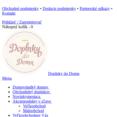
Obchodné podmienky
•
Dodacie podmienky
•
Partnerské odkazy
•
Kontakt
Prihlásiť / Zaregistrovať
Nákupný košík - 0
Doplnky do Domu
Menu
Domov
sladký domov
Obchod
plný doplnkov
Novinky
mesiaca
Akcie
produkty v zľave
Veľkoobchod
Maloobchod
Veľkoobchod
pre Vás