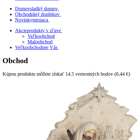
Domov
sladký domov
Obchod
plný doplnkov
Novinky
mesiaca
Akcie
produkty v zľave
Veľkoobchod
Maloobchod
Veľkoobchod
pre Vás
Obchod
Kúpou produktu môžete získať 14.5 vernostných bodov (
0,44 €
)