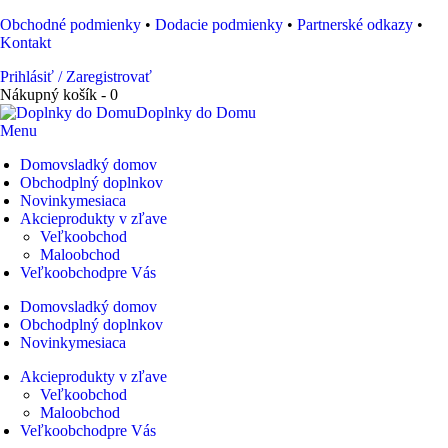
Obchodné podmienky
•
Dodacie podmienky
•
Partnerské odkazy
•
Kontakt
Prihlásiť / Zaregistrovať
Nákupný košík - 0
Doplnky do Domu
Menu
Domov
sladký domov
Obchod
plný doplnkov
Novinky
mesiaca
Akcie
produkty v zľave
Veľkoobchod
Maloobchod
Veľkoobchod
pre Vás
Domov
sladký domov
Obchod
plný doplnkov
Novinky
mesiaca
Akcie
produkty v zľave
Veľkoobchod
Maloobchod
Veľkoobchod
pre Vás