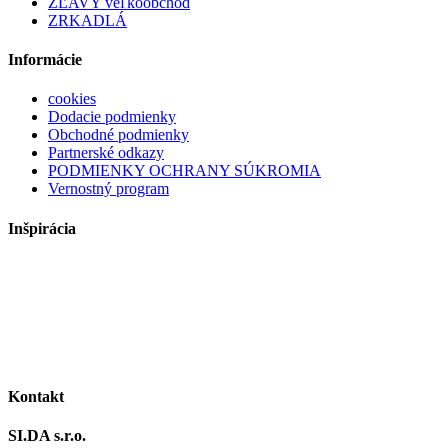
ZĽAVY veľkoobchod
ZRKADLÁ
Informácie
cookies
Dodacie podmienky
Obchodné podmienky
Partnerské odkazy
PODMIENKY OCHRANY SÚKROMIA
Vernostný program
Inšpirácia
Kontakt
SI.DA s.r.o.