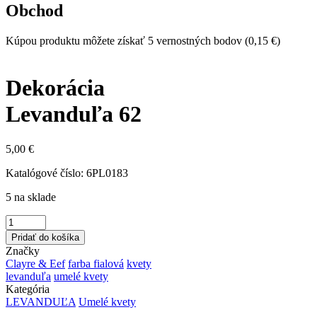
Obchod
Kúpou produktu môžete získať 5 vernostných bodov (
0,15 €
)
Dekorácia
Levanduľa 62
5,00 €
Katalógové číslo:
6PL0183
5 na sklade
Pridať do košíka
Značky
Clayre & Eef
farba fialová
kvety
levanduľa
umelé kvety
Kategória
LEVANDUĽA
Umelé kvety