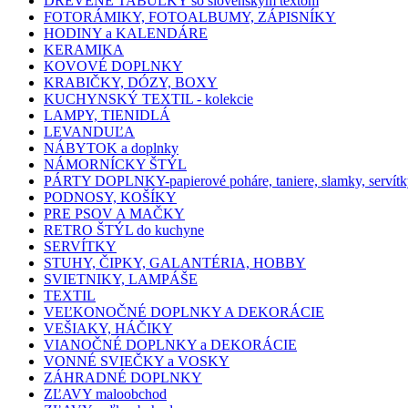
DREVENÉ TABUĽKY so slovenským textom
FOTORÁMIKY, FOTOALBUMY, ZÁPISNÍKY
HODINY a KALENDÁRE
KERAMIKA
KOVOVÉ DOPLNKY
KRABIČKY, DÓZY, BOXY
KUCHYNSKÝ TEXTIL - kolekcie
LAMPY, TIENIDLÁ
LEVANDUĽA
NÁBYTOK a doplnky
NÁMORNÍCKY ŠTÝL
PÁRTY DOPLNKY-papierové poháre, taniere, slamky, servítk
PODNOSY, KOŠÍKY
PRE PSOV A MAČKY
RETRO ŠTÝL do kuchyne
SERVÍTKY
STUHY, ČIPKY, GALANTÉRIA, HOBBY
SVIETNIKY, LAMPÁŠE
TEXTIL
VEĽKONOČNÉ DOPLNKY A DEKORÁCIE
VEŠIAKY, HÁČIKY
VIANOČNÉ DOPLNKY a DEKORÁCIE
VONNÉ SVIEČKY a VOSKY
ZÁHRADNÉ DOPLNKY
ZĽAVY maloobchod