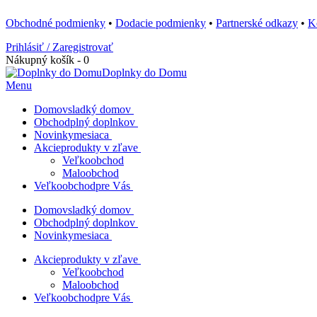
Obchodné podmienky
•
Dodacie podmienky
•
Partnerské odkazy
•
K
Prihlásiť / Zaregistrovať
Nákupný košík - 0
Doplnky do Domu
Menu
Domov
sladký domov
Obchod
plný doplnkov
Novinky
mesiaca
Akcie
produkty v zľave
Veľkoobchod
Maloobchod
Veľkoobchod
pre Vás
Domov
sladký domov
Obchod
plný doplnkov
Novinky
mesiaca
Akcie
produkty v zľave
Veľkoobchod
Maloobchod
Veľkoobchod
pre Vás