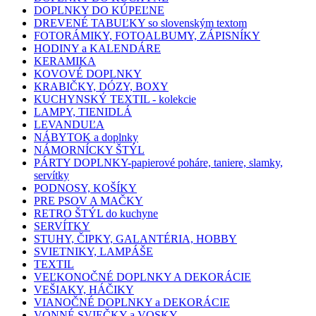
DOPLNKY DO KÚPEĽNE
DREVENÉ TABUĽKY so slovenským textom
FOTORÁMIKY, FOTOALBUMY, ZÁPISNÍKY
HODINY a KALENDÁRE
KERAMIKA
KOVOVÉ DOPLNKY
KRABIČKY, DÓZY, BOXY
KUCHYNSKÝ TEXTIL - kolekcie
LAMPY, TIENIDLÁ
LEVANDUĽA
NÁBYTOK a doplnky
NÁMORNÍCKY ŠTÝL
PÁRTY DOPLNKY-papierové poháre, taniere, slamky,
servítky
PODNOSY, KOŠÍKY
PRE PSOV A MAČKY
RETRO ŠTÝL do kuchyne
SERVÍTKY
STUHY, ČIPKY, GALANTÉRIA, HOBBY
SVIETNIKY, LAMPÁŠE
TEXTIL
VEĽKONOČNÉ DOPLNKY A DEKORÁCIE
VEŠIAKY, HÁČIKY
VIANOČNÉ DOPLNKY a DEKORÁCIE
VONNÉ SVIEČKY a VOSKY