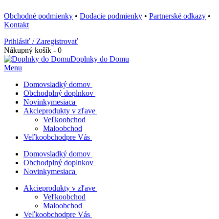
Obchodné podmienky
•
Dodacie podmienky
•
Partnerské odkazy
•
Kontakt
Prihlásiť / Zaregistrovať
Nákupný košík - 0
Doplnky do Domu
Menu
Domov
sladký domov
Obchod
plný doplnkov
Novinky
mesiaca
Akcie
produkty v zľave
Veľkoobchod
Maloobchod
Veľkoobchod
pre Vás
Domov
sladký domov
Obchod
plný doplnkov
Novinky
mesiaca
Akcie
produkty v zľave
Veľkoobchod
Maloobchod
Veľkoobchod
pre Vás