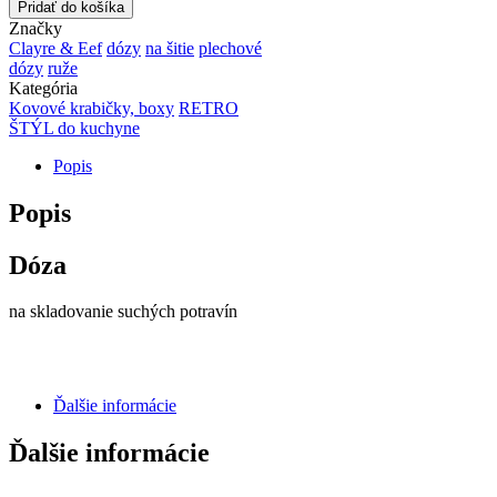
Pridať do košíka
Značky
Clayre & Eef
dózy
na šitie
plechové
dózy
ruže
Kategória
Kovové krabičky, boxy
RETRO
ŠTÝL do kuchyne
Popis
Popis
Dóza
na skladovanie suchých potravín
Ďalšie informácie
Ďalšie informácie