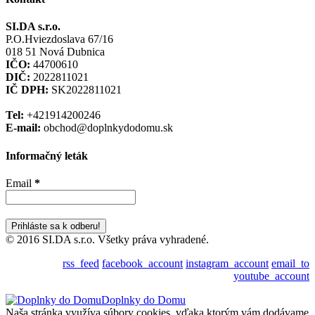
SI.DA s.r.o.
P.O.Hviezdoslava 67/16
018 51 Nová Dubnica
IČO:
44700610
DIČ:
2022811021
IČ DPH:
SK2022811021
Tel:
+421914200246
E-mail:
obchod@doplnkydodomu.sk
Informačný leták
Email
*
© 2016 SI.DA s.r.o. Všetky práva vyhradené.
rss_feed
facebook_account
instagram_account
email_to
youtube_account
Doplnky do Domu
Naša stránka využíva súbory cookies, vďaka ktorým vám dodávame