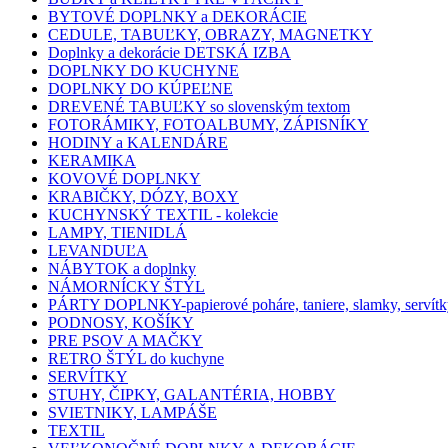
BYTOVÉ DOPLNKY a DEKORÁCIE
CEDULE, TABUĽKY, OBRAZY, MAGNETKY
Doplnky a dekorácie DETSKÁ IZBA
DOPLNKY DO KUCHYNE
DOPLNKY DO KÚPEĽNE
DREVENÉ TABUĽKY so slovenským textom
FOTORÁMIKY, FOTOALBUMY, ZÁPISNÍKY
HODINY a KALENDÁRE
KERAMIKA
KOVOVÉ DOPLNKY
KRABIČKY, DÓZY, BOXY
KUCHYNSKÝ TEXTIL - kolekcie
LAMPY, TIENIDLÁ
LEVANDUĽA
NÁBYTOK a doplnky
NÁMORNÍCKY ŠTÝL
PÁRTY DOPLNKY-papierové poháre, taniere, slamky, servítk
PODNOSY, KOŠÍKY
PRE PSOV A MAČKY
RETRO ŠTÝL do kuchyne
SERVÍTKY
STUHY, ČIPKY, GALANTÉRIA, HOBBY
SVIETNIKY, LAMPÁŠE
TEXTIL