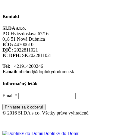
Kontakt
SI.DA s.r.o.
P.O.Hviezdoslava 67/16
018 51 Nová Dubnica
IČO:
44700610
DIČ:
2022811021
IČ DPH:
SK2022811021
Tel:
+421914200246
E-mail:
obchod@doplnkydodomu.sk
Informačný leták
Email
*
© 2016 SI.DA s.r.o. Všetky práva vyhradené.
Doplnky do Domu