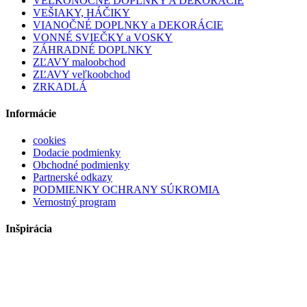
VEĽKONOČNÉ DOPLNKY A DEKORÁCIE
VEŠIAKY, HÁČIKY
VIANOČNÉ DOPLNKY a DEKORÁCIE
VONNÉ SVIEČKY a VOSKY
ZÁHRADNÉ DOPLNKY
ZĽAVY maloobchod
ZĽAVY veľkoobchod
ZRKADLÁ
Informácie
cookies
Dodacie podmienky
Obchodné podmienky
Partnerské odkazy
PODMIENKY OCHRANY SÚKROMIA
Vernostný program
Inšpirácia