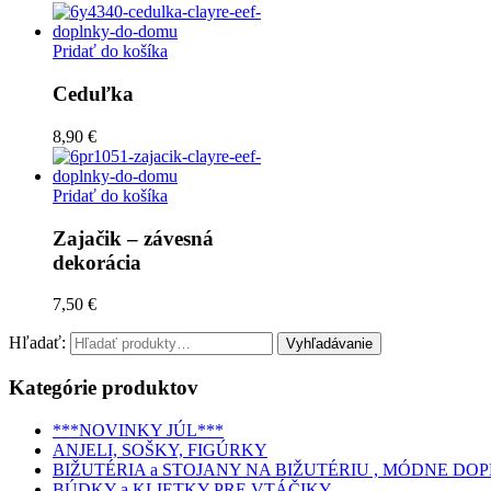
Pridať do košíka
Ceduľka
8,90 €
Pridať do košíka
Zajačik – závesná
dekorácia
7,50 €
Hľadať:
Kategórie produktov
***NOVINKY JÚL***
ANJELI, SOŠKY, FIGÚRKY
BIŽUTÉRIA a STOJANY NA BIŽUTÉRIU , MÓDNE DO
BÚDKY a KLIETKY PRE VTÁČIKY