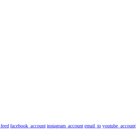
_feed
facebook_account
instagram_account
email_to
youtube_account