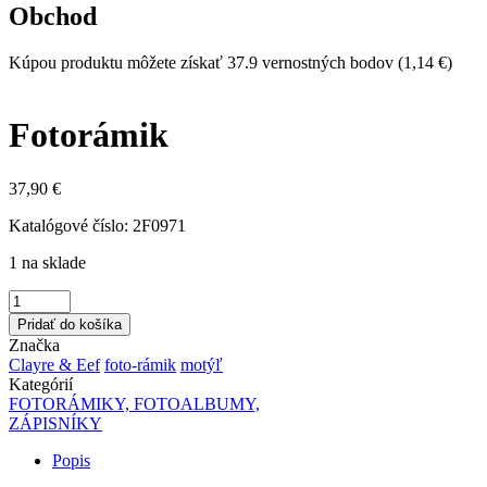
Obchod
Kúpou produktu môžete získať 37.9 vernostných bodov (
1,14 €
)
Fotorámik
37,90 €
Katalógové číslo:
2F0971
1 na sklade
Pridať do košíka
Značka
Clayre & Eef
foto-rámik
motýľ
Kategórií
FOTORÁMIKY, FOTOALBUMY,
ZÁPISNÍKY
Popis