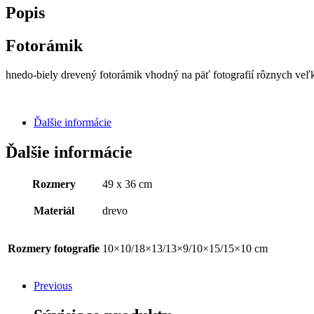
Popis
Fotorámik
hnedo-biely drevený fotorámik vhodný na päť fotografií rôznych veľko
Ďalšie informácie
Ďalšie informácie
Rozmery
49 x 36 cm
Materiál
drevo
Rozmery fotografie
10×10/18×13/13×9/10×15/15×10 cm
Previous