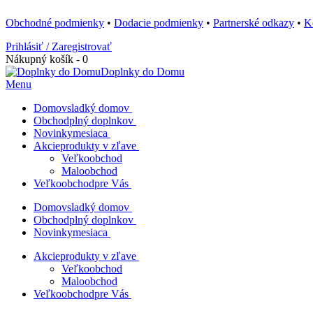
Obchodné podmienky
•
Dodacie podmienky
•
Partnerské odkazy
•
K
Prihlásiť / Zaregistrovať
Nákupný košík - 0
Doplnky do Domu
Menu
Domov
sladký domov
Obchod
plný doplnkov
Novinky
mesiaca
Akcie
produkty v zľave
Veľkoobchod
Maloobchod
Veľkoobchod
pre Vás
Domov
sladký domov
Obchod
plný doplnkov
Novinky
mesiaca
Akcie
produkty v zľave
Veľkoobchod
Maloobchod
Veľkoobchod
pre Vás