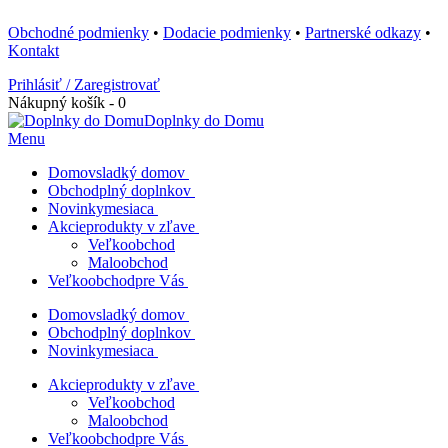
Obchodné podmienky
•
Dodacie podmienky
•
Partnerské odkazy
•
Kontakt
Prihlásiť / Zaregistrovať
Nákupný košík - 0
Doplnky do Domu
Menu
Domov
sladký domov
Obchod
plný doplnkov
Novinky
mesiaca
Akcie
produkty v zľave
Veľkoobchod
Maloobchod
Veľkoobchod
pre Vás
Domov
sladký domov
Obchod
plný doplnkov
Novinky
mesiaca
Akcie
produkty v zľave
Veľkoobchod
Maloobchod
Veľkoobchod
pre Vás