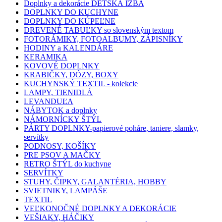
Doplnky a dekorácie DETSKÁ IZBA
DOPLNKY DO KUCHYNE
DOPLNKY DO KÚPEĽNE
DREVENÉ TABUĽKY so slovenským textom
FOTORÁMIKY, FOTOALBUMY, ZÁPISNÍKY
HODINY a KALENDÁRE
KERAMIKA
KOVOVÉ DOPLNKY
KRABIČKY, DÓZY, BOXY
KUCHYNSKÝ TEXTIL - kolekcie
LAMPY, TIENIDLÁ
LEVANDUĽA
NÁBYTOK a doplnky
NÁMORNÍCKY ŠTÝL
PÁRTY DOPLNKY-papierové poháre, taniere, slamky,
servítky
PODNOSY, KOŠÍKY
PRE PSOV A MAČKY
RETRO ŠTÝL do kuchyne
SERVÍTKY
STUHY, ČIPKY, GALANTÉRIA, HOBBY
SVIETNIKY, LAMPÁŠE
TEXTIL
VEĽKONOČNÉ DOPLNKY A DEKORÁCIE
VEŠIAKY, HÁČIKY