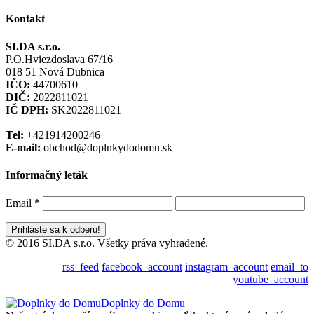
Kontakt
SI.DA s.r.o.
P.O.Hviezdoslava 67/16
018 51 Nová Dubnica
IČO:
44700610
DIČ:
2022811021
IČ DPH:
SK2022811021
Tel:
+421914200246
E-mail:
obchod@doplnkydodomu.sk
Informačný leták
Email
*
© 2016 SI.DA s.r.o. Všetky práva vyhradené.
rss_feed
facebook_account
instagram_account
email_to
youtube_account
Doplnky do Domu