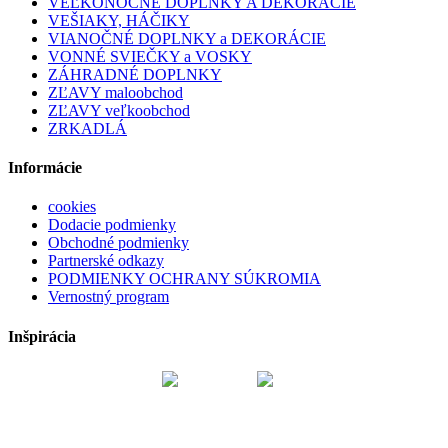
VEĽKONOČNÉ DOPLNKY A DEKORÁCIE
VEŠIAKY, HÁČIKY
VIANOČNÉ DOPLNKY a DEKORÁCIE
VONNÉ SVIEČKY a VOSKY
ZÁHRADNÉ DOPLNKY
ZĽAVY maloobchod
ZĽAVY veľkoobchod
ZRKADLÁ
Informácie
cookies
Dodacie podmienky
Obchodné podmienky
Partnerské odkazy
PODMIENKY OCHRANY SÚKROMIA
Vernostný program
Inšpirácia