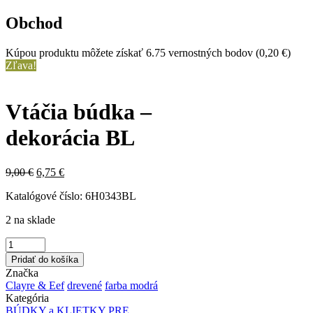
Obchod
Kúpou produktu môžete získať 6.75 vernostných bodov (
0,20 €
)
Zľava!
Vtáčia búdka –
dekorácia BL
9,00 €
6,75 €
Katalógové číslo:
6H0343BL
2 na sklade
Pridať do košíka
Značka
Clayre & Eef
drevené
farba modrá
Kategória
BÚDKY a KLIETKY PRE