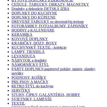
BYTOVÉ DOPLNKY a DEKORÁCIE
CEDULE, TABUĽKY, OBRAZY, MAGNETKY
Doplnky a dekorácie DETSKÁ IZBA
DOPLNKY DO KUCHYNE
DOPLNKY DO KÚPEĽNE
DREVENÉ TABUĽKY so slovenským textom
FOTORÁMIKY, FOTOALBUMY, ZÁPISNÍKY
HODINY a KALENDÁRE
KERAMIKA
KOVOVÉ DOPLNKY
KRABIČKY, DÓZY, BOXY
KUCHYNSKÝ TEXTIL - kolekcie
LAMPY, TIENIDLÁ
LEVANDUĽA
NÁBYTOK a doplnky
NÁMORNÍCKY ŠTÝL
PÁRTY DOPLNKY-papierové poháre, taniere, slamky,
servítky
PODNOSY, KOŠÍKY
PRE PSOV A MAČKY
RETRO ŠTÝL do kuchyne
SERVÍTKY
STUHY, ČIPKY, GALANTÉRIA, HOBBY
SVIETNIKY, LAMPÁŠE
TEXTIL