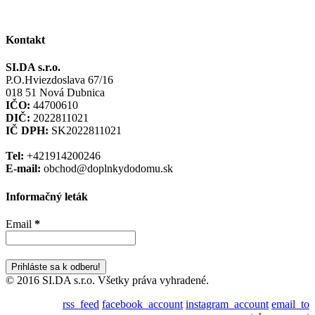
Kontakt
SI.DA s.r.o.
P.O.Hviezdoslava 67/16
018 51 Nová Dubnica
IČO:
44700610
DIČ:
2022811021
IČ DPH:
SK2022811021
Tel:
+421914200246
E-mail:
obchod@doplnkydodomu.sk
Informačný leták
Email
*
© 2016 SI.DA s.r.o. Všetky práva vyhradené.
rss_feed
facebook_account
instagram_account
email_to