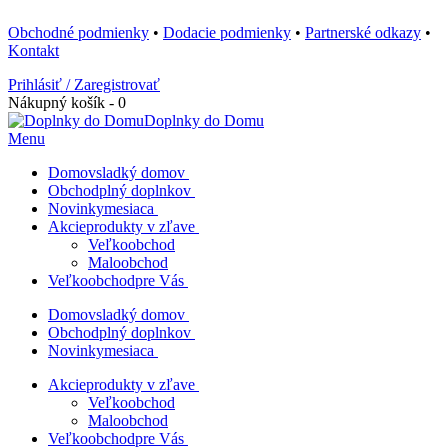
Obchodné podmienky
•
Dodacie podmienky
•
Partnerské odkazy
•
Kontakt
Prihlásiť / Zaregistrovať
Nákupný košík - 0
Doplnky do Domu
Menu
Domov
sladký domov
Obchod
plný doplnkov
Novinky
mesiaca
Akcie
produkty v zľave
Veľkoobchod
Maloobchod
Veľkoobchod
pre Vás
Domov
sladký domov
Obchod
plný doplnkov
Novinky
mesiaca
Akcie
produkty v zľave
Veľkoobchod
Maloobchod
Veľkoobchod
pre Vás