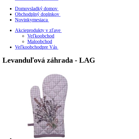
Domov
sladký domov
Obchod
plný doplnkov
Novinky
mesiaca
Akcie
produkty v zľave
Veľkoobchod
Maloobchod
Veľkoobchod
pre Vás
Levanduľová záhrada - LAG