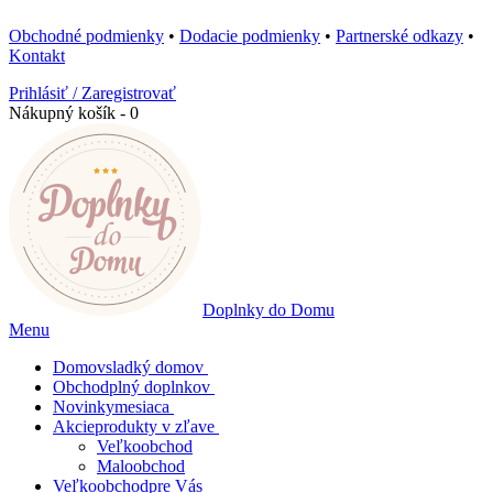
Obchodné podmienky
•
Dodacie podmienky
•
Partnerské odkazy
•
Kontakt
Prihlásiť / Zaregistrovať
Nákupný košík - 0
Doplnky do Domu
Menu
Domov
sladký domov
Obchod
plný doplnkov
Novinky
mesiaca
Akcie
produkty v zľave
Veľkoobchod
Maloobchod
Veľkoobchod
pre Vás