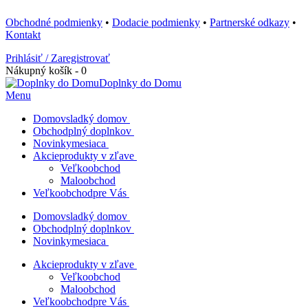
Obchodné podmienky
•
Dodacie podmienky
•
Partnerské odkazy
•
Kontakt
Prihlásiť / Zaregistrovať
Nákupný košík - 0
Doplnky do Domu
Menu
Domov
sladký domov
Obchod
plný doplnkov
Novinky
mesiaca
Akcie
produkty v zľave
Veľkoobchod
Maloobchod
Veľkoobchod
pre Vás
Domov
sladký domov
Obchod
plný doplnkov
Novinky
mesiaca
Akcie
produkty v zľave
Veľkoobchod
Maloobchod
Veľkoobchod
pre Vás