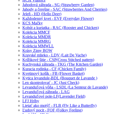
HCH Vianoce
Jahodová záhrada - SG (Strawberry Garden)
Jahody a čerešne - SAC (Strawberries And Cherries)
Jeleň - HD (Hello Deer)
Každodenný kvet - EVF (Everyday Flower)
KCS Mačky
Kohút a kuriatka - RAC (Rooster and Chicken)
Kolekcia MMCF
Kolekcia MMDR
Kolekcia MMRG
Kolekcia MMWLL
Krásy Zimy BOW
Kravské mlieko - LDV (Lait De Vache)
Krížikové šitie - CSP(Cross Stitched pattern)
Kuchynská záhrada - TKG (The Kitchen Garden)
Kuracia rodinka - CF (Chicken Family)
Kvetinový košík - FB (Flower Basket)
Kytica levandule-BDL (Bouquet de Lavande )
Len skontrolovať - JC (Just Check)
Levanduľová vôňa - LSDL (La Senteur de Lavande)
Levanduľová záhrada - LAG
Levanduľové pole-LF(Lavender Field)
LFJ Hríby
Lietať ako motýľ - FLB (Fly Like a Butterfly)
Ľudový pocit - FOF (Folksy Feeling)