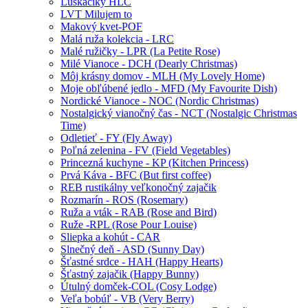
Luskáčiky HLC
LVT Milujem to
Makový kvet-POF
Malá ruža kolekcia - LRC
Malé ružičky - LPR (La Petite Rose)
Milé Vianoce - DCH (Dearly Christmas)
Môj krásny domov - MLH (My Lovely Home)
Moje obľúbené jedlo - MFD (My Favourite Dish)
Nordické Vianoce - NOC (Nordic Christmas)
Nostalgický vianočný čas - NCT (Nostalgic Christmas
Time)
Odletieť - FY (Fly Away)
Poľná zelenina - FV (Field Vegetables)
Princezná kuchyne - KP (Kitchen Princess)
Prvá Káva - BFC (But first coffee)
REB rustikálny veľkonočný zajačik
Rozmarín - ROS (Rosemary)
Ruža a vták - RAB (Rose and Bird)
Ruže -RPL (Rose Pour Louise)
Sliepka a kohút - CAR
Slnečný deň - ASD (Sunny Day)
Šťastné srdce - HAH (Happy Hearts)
Šťastný zajačik (Happy Bunny)
Útulný domček-COL (Cosy Lodge)
Veľa bobúľ - VB (Very Berry)