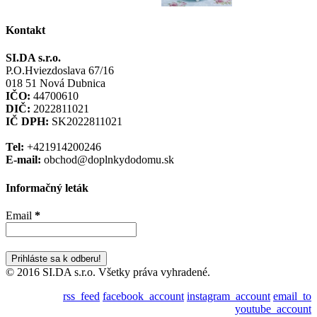
Kontakt
SI.DA s.r.o.
P.O.Hviezdoslava 67/16
018 51 Nová Dubnica
IČO:
44700610
DIČ:
2022811021
IČ DPH:
SK2022811021
Tel:
+421914200246
E-mail:
obchod@doplnkydodomu.sk
Informačný leták
Email
*
© 2016 SI.DA s.r.o. Všetky práva vyhradené.
rss_feed
facebook_account
instagram_account
email_to
youtube_account