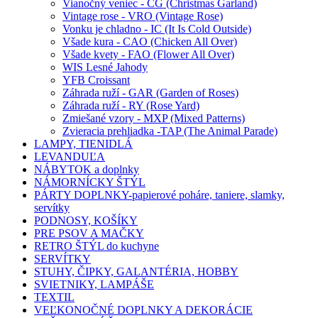
Vianočný veniec - CG (Christmas Garland)
Vintage rose - VRO (Vintage Rose)
Vonku je chladno - IC (It Is Cold Outside)
Všade kura - CAO (Chicken All Over)
Všade kvety - FAO (Flower All Over)
WIS Lesné Jahody
YFB Croissant
Záhrada ruží - GAR (Garden of Roses)
Záhrada ruží - RY (Rose Yard)
Zmiešané vzory - MXP (Mixed Patterns)
Zvieracia prehliadka -TAP (The Animal Parade)
LAMPY, TIENIDLÁ
LEVANDUĽA
NÁBYTOK a doplnky
NÁMORNÍCKY ŠTÝL
PÁRTY DOPLNKY-papierové poháre, taniere, slamky,
servítky
PODNOSY, KOŠÍKY
PRE PSOV A MAČKY
RETRO ŠTÝL do kuchyne
SERVÍTKY
STUHY, ČIPKY, GALANTÉRIA, HOBBY
SVIETNIKY, LAMPÁŠE
TEXTIL
VEĽKONOČNÉ DOPLNKY A DEKORÁCIE