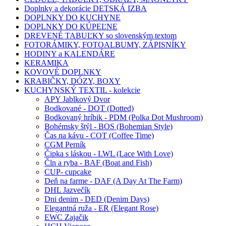
Doplnky a dekorácie DETSKÁ IZBA
DOPLNKY DO KUCHYNE
DOPLNKY DO KÚPEĽNE
DREVENÉ TABUĽKY so slovenským textom
FOTORÁMIKY, FOTOALBUMY, ZÁPISNÍKY
HODINY a KALENDÁRE
KERAMIKA
KOVOVÉ DOPLNKY
KRABIČKY, DÓZY, BOXY
KUCHYNSKÝ TEXTIL - kolekcie
APY Jablkový Dvor
Bodkované - DOT (Dotted)
Bodkovaný hríbik - PDM (Polka Dot Mushroom)
Bohémsky štýl - BOS (Bohemian Style)
Čas na kávu - COT (Coffee Time)
CGM Perník
Čipka s láskou - LWL (Lace With Love)
Čln a ryba - BAF (Boat and Fish)
CUP- cupcake
Deň na farme - DAF (A Day At The Farm)
DHL Jazvečík
Dni denim - DED (Denim Days)
Elegantná ruža - ER (Elegant Rose)
EWC Zajačik